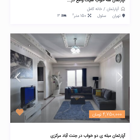
آپارتمان سه خواب شیک واقع در...
آپارتمان
/
خانه کامل
2
تهران
سئول
150 متر
3
4,750,000 تومان
آپارتمان مبله ی دو خواب در جنت آباد مرکزی