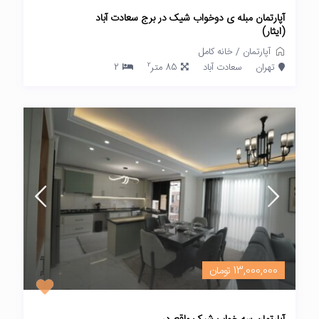
آپارتمان مبله ی دوخواب شیک در برج سعادت آباد
(ایثار)
آپارتمان
/
خانه کامل
2
تهران
سعادت آباد
85 متر
2
13,000,000 تومان