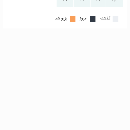
31
30
29
28
گذشته
امروز
رزرو شد