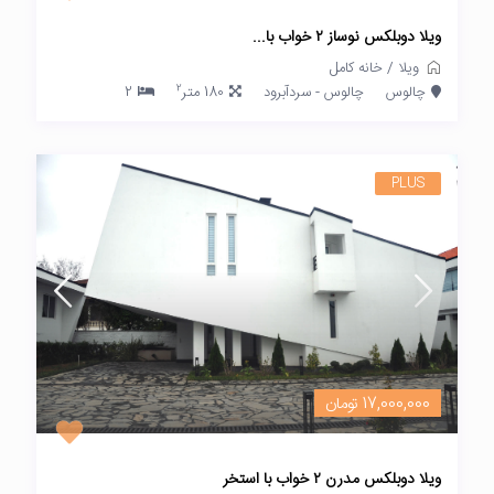
ویلا دوبلکس نوساز ۲ خواب با...
ویلا
/
خانه کامل
2
چالوس
چالوس - سردآبرود
180 متر
2
PLUS
17,000,000 تومان
ویلا دوبلکس مدرن ۲ خواب با استخر